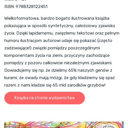
ISBN: 9788328122451
Wielkoformatowa, bardzo bogato ilustrowana książka
pokazująca w sposób syntetyczny, całościowy zjawisko
życia. Dzięki lapidarnemu, zwięzłemu tekstowi oraz pełnym
humoru ilustracjom autorowi udaje się pokazać (często
zadziwiające!) związki pomiędzy poszczególnymi
komponentami życia na ziemi, przyczyny zachodzące
pomiędzy z pozoru całkowicie niezależnymi zjawiskami.
Dowiadujemy się np. że dzielimy 65% naszych genów z
kurami, że owady mają mózgi, że gdy kładziemy się spać
razem z nami kładzie się 65 mld zarodków grzybów!
Książka na stronie wydawnictwa