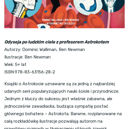
Odyseja po ludzkim ciele z profesorem Astrokotem
Autorzy: Dominic Walliman, Ben Newman
Ilustracje: Ben Newman
Wiek: 5+ lat
ISBN:978-83-63156-28-2
Książki o Astrokocie uznawane są za jedną z najbardziej
udanych serii popularyzujących nauki ścisłe i przyrodnicze.
Jednym z kluczy do sukcesu jest właśnie zabawna, ale
jednocześnie zawadiacka, budząca sympatię postać
głównego bohatera – Astrokota. Barwne, rozplanowane na
całą rozkładówkę ilustracje pozwalają autorom na
prawdziwy rozmach w tłumaczeniu różnych zjawisk.