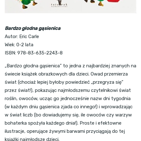
Bardzo głodna gąsienica
Autor: Eric Carle
Wiek: 0-2 lata
ISBN: 978-83-635-2243-8
„Bardzo głodna gąsienica” to jedna z najbardziej znanych na
świecie książek obrazkowych dla dzieci. Owad przemierza
świat (chociaż lepiej byłoby powiedzieć „przegryza się”
przez świat!), pokazując najmłodszemu czytelnikowi świat
roślin, owoców, ucząc go jednocześnie nazw dni tygodnia
(w każdym dniu gąsienica zjada co innego!) i wprowadzając
w świat liczb (bo dowiadujemy się, ile owoców czy warzyw
bohaterka spożyła każdego dnia!). Proste i efektowne
ilustracje, operujące żywymi barwami przyciągają do tej
książki najmłodsze dzieci.