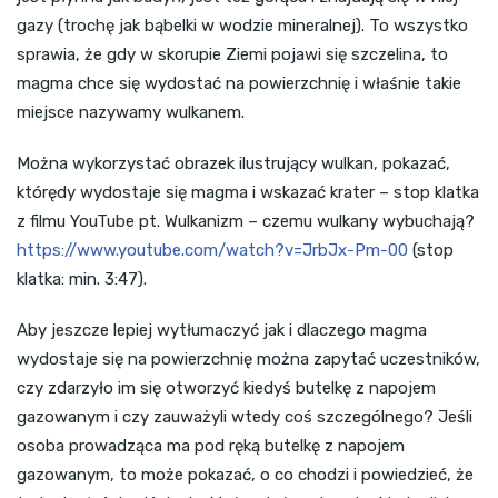
gazy (trochę jak bąbelki w wodzie mineralnej). To wszystko
sprawia, że gdy w skorupie Ziemi pojawi się szczelina, to
magma chce się wydostać na powierzchnię i właśnie takie
miejsce nazywamy wulkanem.
Można wykorzystać obrazek ilustrujący wulkan, pokazać,
którędy wydostaje się magma i wskazać krater – stop klatka
z filmu YouTube pt. Wulkanizm – czemu wulkany wybuchają?
https://www.youtube.com/watch?v=JrbJx-Pm-00
(stop
klatka: min. 3:47).
Aby jeszcze lepiej wytłumaczyć jak i dlaczego magma
wydostaje się na powierzchnię można zapytać uczestników,
czy zdarzyło im się otworzyć kiedyś butelkę z napojem
gazowanym i czy zauważyli wtedy coś szczególnego? Jeśli
osoba prowadząca ma pod ręką butelkę z napojem
gazowanym, to może pokazać, o co chodzi i powiedzieć, że