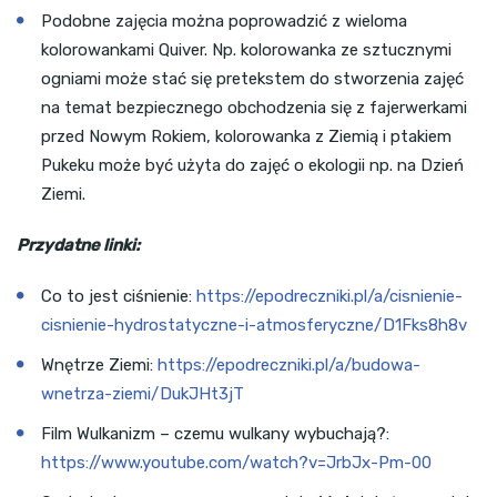
Podobne zajęcia można poprowadzić z wieloma
kolorowankami Quiver. Np. kolorowanka ze sztucznymi
ogniami może stać się pretekstem do stworzenia zajęć
na temat bezpiecznego obchodzenia się z fajerwerkami
przed Nowym Rokiem, kolorowanka z Ziemią i ptakiem
Pukeku może być użyta do zajęć o ekologii np. na Dzień
Ziemi.
Przydatne linki:
Co to jest ciśnienie:
https://epodreczniki.pl/a/cisnienie-
cisnienie-hydrostatyczne-i-atmosferyczne/D1Fks8h8v
Wnętrze Ziemi:
https://epodreczniki.pl/a/budowa-
wnetrza-ziemi/DukJHt3jT
Film Wulkanizm – czemu wulkany wybuchają?:
https://www.youtube.com/watch?v=JrbJx-Pm-00