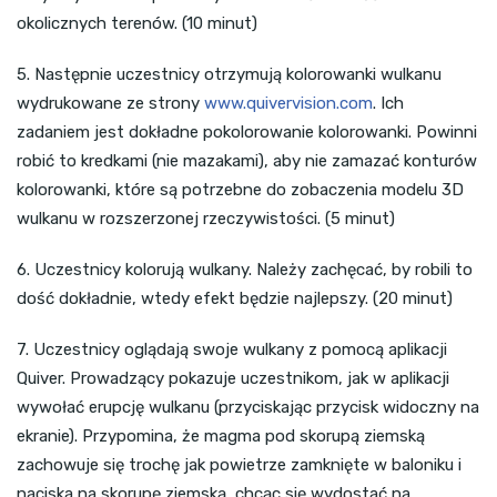
okolicznych terenów. (10 minut)
5. Następnie uczestnicy otrzymują kolorowanki wulkanu
wydrukowane ze strony
www.quivervision.com
. Ich
zadaniem jest dokładne pokolorowanie kolorowanki. Powinni
robić to kredkami (nie mazakami), aby nie zamazać konturów
kolorowanki, które są potrzebne do zobaczenia modelu 3D
wulkanu w rozszerzonej rzeczywistości. (5 minut)
6. Uczestnicy kolorują wulkany. Należy zachęcać, by robili to
dość dokładnie, wtedy efekt będzie najlepszy. (20 minut)
7. Uczestnicy oglądają swoje wulkany z pomocą aplikacji
Quiver. Prowadzący pokazuje uczestnikom, jak w aplikacji
wywołać erupcję wulkanu (przyciskając przycisk widoczny na
ekranie). Przypomina, że magma pod skorupą ziemską
zachowuje się trochę jak powietrze zamknięte w baloniku i
naciska na skorupę ziemską, chcąc się wydostać na