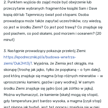
2. Punktem wyjścia do zajęć może być obejrzenie lub
przeczytanie wybranych fragmentów książki Sam i Dave
kopią dół lub Tajemniczy świat pod stopami. Osoba
prowadząca może także zapytać uczestników, czy wiedzą,
co jest w środku Ziemi? Co jest pod trawą? Co znajduje się
pod piachem, co pod skałami, pod morzem i oceanem? (20
minut)
3. Następnie prowadzący pokazuje przekrój Ziemi:
https://epodreczniki.pl/a/budowa-wnetrza-
ziemi/DukJHt3jT
. Wyjaśnia, że Ziemia jest okrągła, ma
skorupę (trochę jak jajko, tylko że popękaną – o tym dalej),
pod którą znajduje się magma (stop różnych minerałów – w
uproszczeniu: kamieni, gazów i pary wodnej). W samym
środku Ziemi znajduje się jądro (coś jak żółtko w jajku).
Można wytłumaczyć, że kamienie (skały) mogą się stopić,
gdy temperatura jest bardzo wysoka, a magma (czyli stop)
jest płynna jak budyń, jest też gorąca i znajdują się w niej