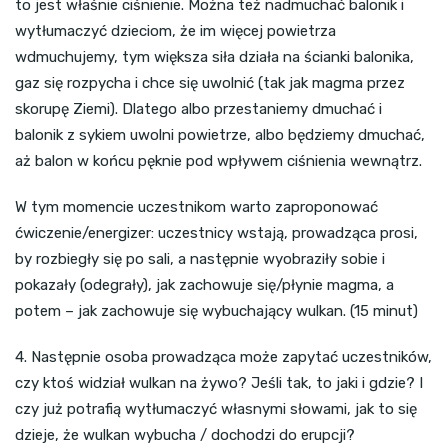
to jest właśnie ciśnienie. Można też nadmuchać balonik i
wytłumaczyć dzieciom, że im więcej powietrza
wdmuchujemy, tym większa siła działa na ścianki balonika,
gaz się rozpycha i chce się uwolnić (tak jak magma przez
skorupę Ziemi). Dlatego albo przestaniemy dmuchać i
balonik z sykiem uwolni powietrze, albo będziemy dmuchać,
aż balon w końcu pęknie pod wpływem ciśnienia wewnątrz.
W tym momencie uczestnikom warto zaproponować
ćwiczenie/energizer: uczestnicy wstają, prowadząca prosi,
by rozbiegły się po sali, a następnie wyobraziły sobie i
pokazały (odegrały), jak zachowuje się/płynie magma, a
potem – jak zachowuje się wybuchający wulkan. (15 minut)
4. Następnie osoba prowadząca może zapytać uczestników,
czy ktoś widział wulkan na żywo? Jeśli tak, to jaki i gdzie? I
czy już potrafią wytłumaczyć własnymi słowami, jak to się
dzieje, że wulkan wybucha / dochodzi do erupcji?