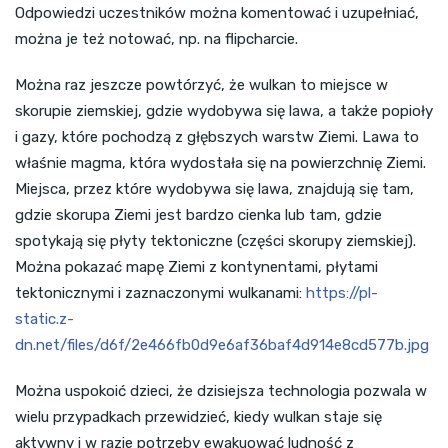
Odpowiedzi uczestników można komentować i uzupełniać,
można je też notować, np. na flipcharcie.
Można raz jeszcze powtórzyć, że wulkan to miejsce w
skorupie ziemskiej, gdzie wydobywa się lawa, a także popioły
i gazy, które pochodzą z głębszych warstw Ziemi. Lawa to
właśnie magma, która wydostała się na powierzchnię Ziemi.
Miejsca, przez które wydobywa się lawa, znajdują się tam,
gdzie skorupa Ziemi jest bardzo cienka lub tam, gdzie
spotykają się płyty tektoniczne (części skorupy ziemskiej).
Można pokazać mapę Ziemi z kontynentami, płytami
tektonicznymi i zaznaczonymi wulkanami:
https://pl-
static.z-
dn.net/files/d6f/2e466fb0d9e6af36baf4d914e8cd577b.jpg
Można uspokoić dzieci, że dzisiejsza technologia pozwala w
wielu przypadkach przewidzieć, kiedy wulkan staje się
aktywny i w razie potrzeby ewakuować ludność z