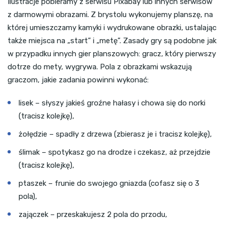
Ilustracje pobieramy z serwisu Pixabay lub innych serwisów
z darmowymi obrazami. Z brystolu wykonujemy planszę, na
której umieszczamy kamyki i wydrukowane obrazki, ustalając
także miejsca na „start” i „metę”. Zasady gry są podobne jak
w przypadku innych gier planszowych: gracz, który pierwszy
dotrze do mety, wygrywa. Pola z obrazkami wskazują
graczom, jakie zadania powinni wykonać:
lisek – słyszy jakieś groźne hałasy i chowa się do norki
(tracisz kolejkę),
żołędzie – spadły z drzewa (zbierasz je i tracisz kolejkę),
ślimak – spotykasz go na drodze i czekasz, aż przejdzie
(tracisz kolejkę),
ptaszek – frunie do swojego gniazda (cofasz się o 3
pola),
zajączek – przeskakujesz 2 pola do przodu,