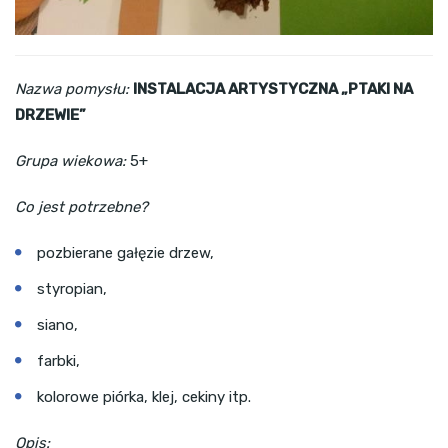
Nazwa pomysłu:
INSTALACJA ARTYSTYCZNA „PTAKI NA
DRZEWIE”
Grupa wiekowa:
5+
Co jest potrzebne?
pozbierane gałęzie drzew,
styropian,
siano,
farbki,
kolorowe piórka, klej, cekiny itp.
Opis: