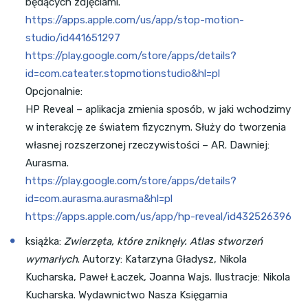
będących zdjęciami.
https://apps.apple.com/us/app/stop-motion-
studio/id441651297
https://play.google.com/store/apps/details?
id=com.cateater.stopmotionstudio&hl=pl
Opcjonalnie:
HP Reveal – aplikacja zmienia sposób, w jaki wchodzimy
w interakcję ze światem fizycznym. Służy do tworzenia
własnej rozszerzonej rzeczywistości – AR. Dawniej:
Aurasma.
https://play.google.com/store/apps/details?
id=com.aurasma.aurasma&hl=pl
https://apps.apple.com/us/app/hp-reveal/id432526396
książka:
Zwierzęta, które zniknęły. Atlas stworzeń
wymarłych
. Autorzy: Katarzyna Gładysz, Nikola
Kucharska, Paweł Łaczek, Joanna Wajs. Ilustracje: Nikola
Kucharska. Wydawnictwo Nasza Księgarnia