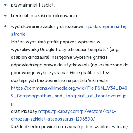
przynajmniej 1 tablet,
kredki lub mazaki do kolorowania,
wydrukowane szablony dinozaurów,
np. dostępne na tej
stronie
.
Można wyszukać grafiki poprzez wpisanie w
wyszukiwarkę Google frazy „dinosaur template” (ang.
szablon dinozaura), następnie wybranie grafiki i
odpowiedniego prawa do użytkowania (np. oznaczone do
ponownego wykorzystania). Wiele grafik jest też
dostępnych bezpośrednio na portalu Wikimedia:
https://commons.wikimedia.org/wiki/File:PSM_V34_D48
9_Compsognathus_and_footprint_of_brontozoum.jp
g
oraz Pixabay
https://pixabay.com/pl/vectors/kość-
dinozaur-szkielet-stegosaurus-1296598/
Każde dziecko powinno otrzymać jeden szablon, w miarę