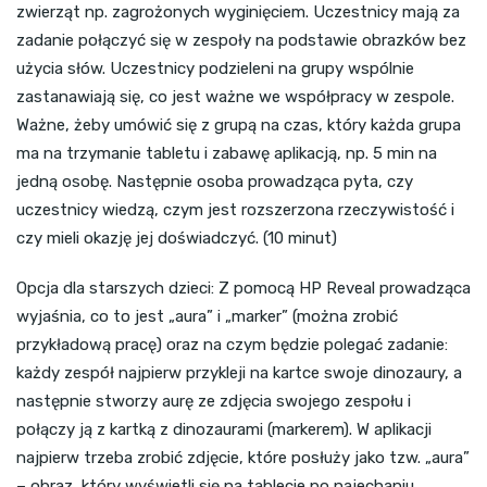
zwierząt np. zagrożonych wyginięciem. Uczestnicy mają za
zadanie połączyć się w zespoły na podstawie obrazków bez
użycia słów. Uczestnicy podzieleni na grupy wspólnie
zastanawiają się, co jest ważne we współpracy w zespole.
Ważne, żeby umówić się z grupą na czas, który każda grupa
ma na trzymanie tabletu i zabawę aplikacją, np. 5 min na
jedną osobę. Następnie osoba prowadząca pyta, czy
uczestnicy wiedzą, czym jest rozszerzona rzeczywistość i
czy mieli okazję jej doświadczyć. (10 minut)
Opcja dla starszych dzieci: Z pomocą HP Reveal prowadząca
wyjaśnia, co to jest „aura” i „marker” (można zrobić
przykładową pracę) oraz na czym będzie polegać zadanie:
każdy zespół najpierw przykleji na kartce swoje dinozaury, a
następnie stworzy aurę ze zdjęcia swojego zespołu i
połączy ją z kartką z dinozaurami (markerem). W aplikacji
najpierw trzeba zrobić zdjęcie, które posłuży jako tzw. „aura”
– obraz, który wyświetli się na tablecie po najechaniu