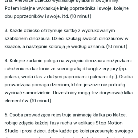
zna. Pierwsze dziecko wyklaskuje sylabami swoje imię.
Potem kolejne wyklaskuje imię poprzednika i swoje, kolejne
obu poprzedników i swoje, itd. (10 minut)
3. Każde dziecko otrzymuje kartkę z wydrukowanym
szablonem dinozaura. Dzieci szukają swoich dinozaurów w
książce, a następnie kolorują je według uznania. (10 minut)
4. Kolejne zadanie polega na wycięciu dinozaura nożyczkami
i ułożeniu na kartonie ze scenografią dżungli z ery jury (np.
polana, woda i las z dużymi paprociami i palmami itp.). Osoba
prowadząca pomaga dzieciom, które jeszcze nie potrafią
wycinać samodzielnie. Uczestnicy mogą też dorysować kilka
elementów. (10 minut)
5. Osoba prowadząca rejestruje animację klatka po klatce,
robiąc zdjęcia każdej fazy ruchu w aplikacji Stop Motion
Studio i prosi dzieci, żeby każde po kolei przesunęło swojego