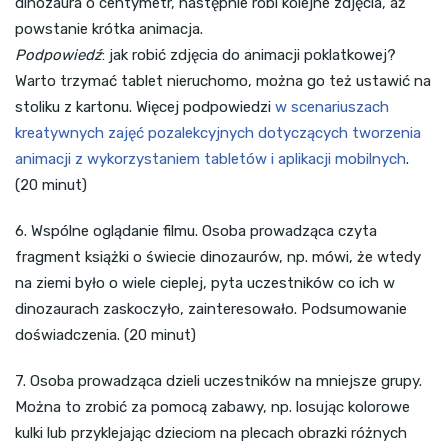
dinozaura o centymetr, następnie robi kolejne zdjęcia, aż
powstanie krótka animacja.
Podpowiedź
: jak robić zdjęcia do animacji poklatkowej?
Warto trzymać tablet nieruchomo, można go też ustawić na
stoliku z kartonu. Więcej podpowiedzi
w scenariuszach
kreatywnych zajęć pozalekcyjnych dotyczących tworzenia
animacji z wykorzystaniem tabletów i aplikacji mobilnych
.
(20 minut)
6. Wspólne oglądanie filmu. Osoba prowadząca czyta
fragment książki o świecie dinozaurów, np. mówi, że wtedy
na ziemi było o wiele cieplej, pyta uczestników co ich w
dinozaurach zaskoczyło, zainteresowało. Podsumowanie
doświadczenia. (20 minut)
7. Osoba prowadząca dzieli uczestników na mniejsze grupy.
Można to zrobić za pomocą zabawy, np. losując kolorowe
kulki lub przyklejając dzieciom na plecach obrazki różnych